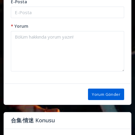
E-Posta
*
Yorum
Yorum Gönder
合集·情迷 Konusu