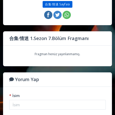
合集·情迷 Sayfası
合集·情迷 1.Sezon 7.Bölüm Fragmanı
Fragman henüz yayınlanmamış.
Yorum Yap
*
İsim