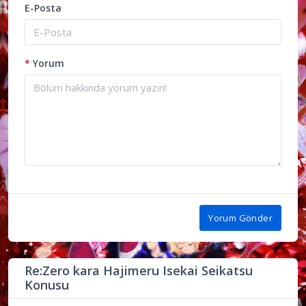
E-Posta
*
Yorum
Yorum Gönder
Re:Zero kara Hajimeru Isekai Seikatsu
Konusu