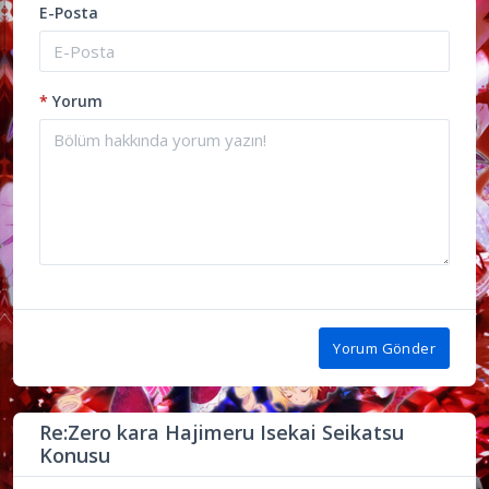
E-Posta
*
Yorum
Yorum Gönder
Re:Zero kara Hajimeru Isekai Seikatsu
Konusu