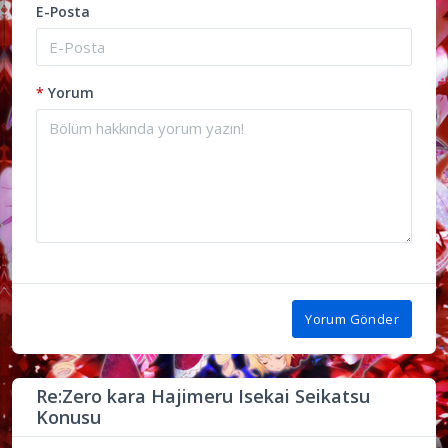
E-Posta
*
Yorum
Yorum Gönder
Re:Zero kara Hajimeru Isekai Seikatsu
Konusu