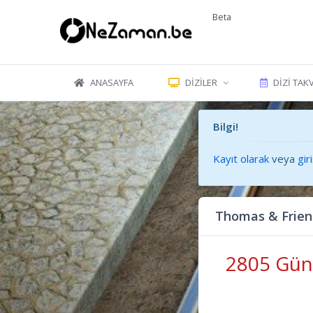
Beta
ANASAYFA
DIZILER
DIZI TAK
Bilgi!
Kayıt olarak
veya
gir
Thomas & Friend
2805 Gün 