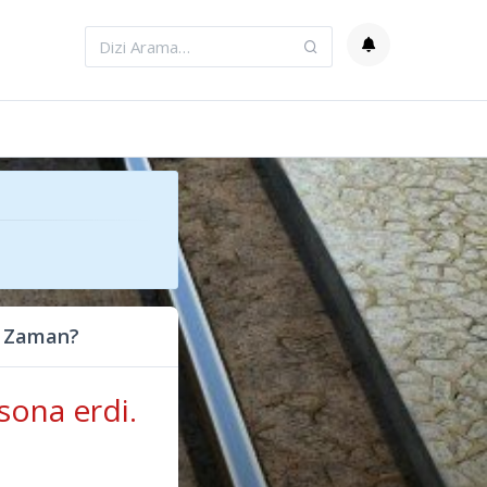
e Zaman?
sona erdi.