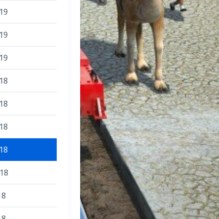
19
19
19
018
018
018
018
018
18
18