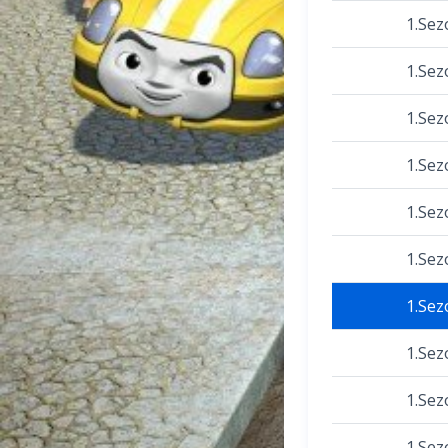
1.Sez
1.Sez
1.Sez
1.Sez
1.Sez
1.Sez
1.Sez
1.Sez
1.Sez
1.Sez