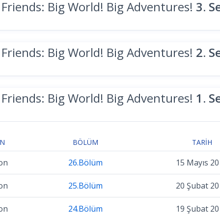
Friends: Big World! Big Adventures!
3. S
Friends: Big World! Big Adventures!
2. S
Friends: Big World! Big Adventures!
1. S
ON
BÖLÜM
TARIH
on
26.Bölüm
15 Mayıs 20
on
25.Bölüm
20 Şubat 20
on
24.Bölüm
19 Şubat 20