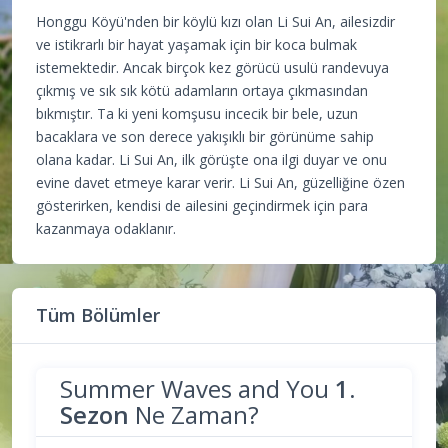
Honggu Köyü'nden bir köylü kızı olan Li Sui An, ailesizdir
ve istikrarlı bir hayat yaşamak için bir koca bulmak
istemektedir. Ancak birçok kez görücü usulü randevuya
çıkmış ve sık sık kötü adamların ortaya çıkmasından
bıkmıştır. Ta ki yeni komşusu incecik bir bele, uzun
bacaklara ve son derece yakışıklı bir görünüme sahip
olana kadar. Li Sui An, ilk görüşte ona ilgi duyar ve onu
evine davet etmeye karar verir. Li Sui An, güzelliğine özen
gösterirken, kendisi de ailesini geçindirmek için para
kazanmaya odaklanır.
Tüm Bölümler
Summer Waves and You
1.
Sezon
Ne Zaman?