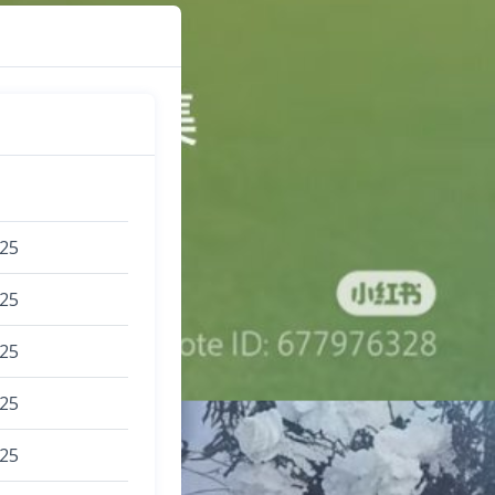
025
025
025
025
025