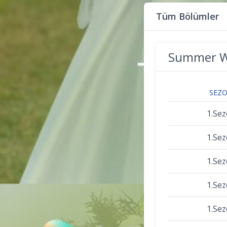
Tüm Bölümler
Summer W
SEZ
1.Se
1.Se
1.Se
1.Se
1.Se