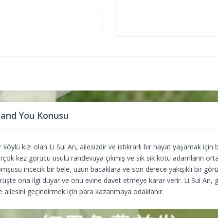
and You Konusu
öylü kızı olan Li Sui An, ailesizdir ve istikrarlı bir hayat yaşamak için
irçok kez görücü usulü randevuya çıkmış ve sık sık kötü adamların or
komşusu incecik bir bele, uzun bacaklara ve son derece yakışıklı bir g
görüşte ona ilgi duyar ve onu evine davet etmeye karar verir. Li Sui An, 
e ailesini geçindirmek için para kazanmaya odaklanır.