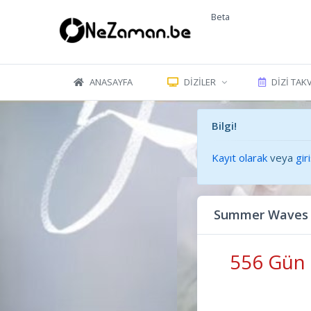
Beta
ANASAYFA
DIZILER
DIZI TAK
Bilgi!
Kayıt olarak
veya
gir
Summer Waves 
556 Gün 