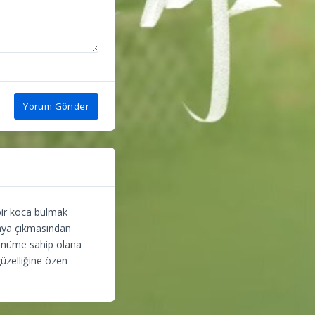
Yorum Gönder
 bir koca bulmak
taya çıkmasından
örünüme sahip olana
güzelliğine özen