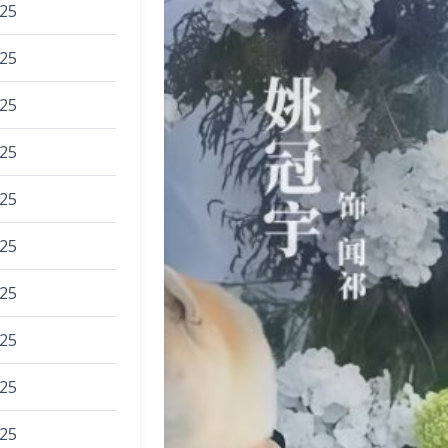
025
025
025
025
025
025
025
025
025
025