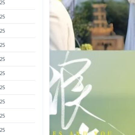
025
025
025
025
025
025
025
025
025
025