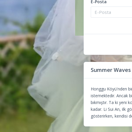
E-Posta
Summer Waves 
Honggu Köyü'nden bir k
istemektedir. Ancak b
bıkmıştır. Ta ki yeni 
kadar. Li Sui An, ilk 
gösterirken, kendisi d