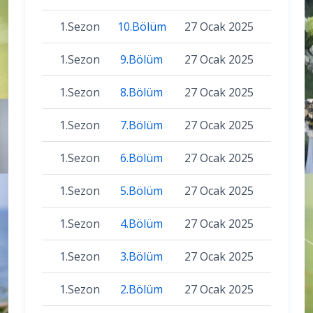
1.Sezon
10.Bölüm
27 Ocak 2025
1.Sezon
9.Bölüm
27 Ocak 2025
1.Sezon
8.Bölüm
27 Ocak 2025
1.Sezon
7.Bölüm
27 Ocak 2025
1.Sezon
6.Bölüm
27 Ocak 2025
1.Sezon
5.Bölüm
27 Ocak 2025
1.Sezon
4.Bölüm
27 Ocak 2025
1.Sezon
3.Bölüm
27 Ocak 2025
1.Sezon
2.Bölüm
27 Ocak 2025