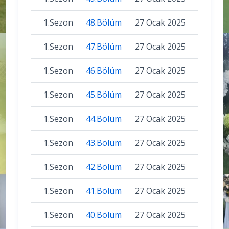
1.Sezon
48.Bölüm
27 Ocak 2025
1.Sezon
47.Bölüm
27 Ocak 2025
1.Sezon
46.Bölüm
27 Ocak 2025
1.Sezon
45.Bölüm
27 Ocak 2025
1.Sezon
44.Bölüm
27 Ocak 2025
1.Sezon
43.Bölüm
27 Ocak 2025
1.Sezon
42.Bölüm
27 Ocak 2025
1.Sezon
41.Bölüm
27 Ocak 2025
1.Sezon
40.Bölüm
27 Ocak 2025