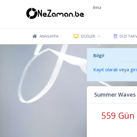
Beta
ANASAYFA
DIZILER
DIZI TAK
Bilgi!
Kayıt olarak
veya
gir
Summer Waves 
559 Gün 