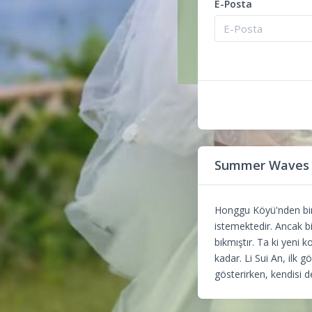
E-Posta
Summer Waves 
Honggu Köyü'nden bir k
istemektedir. Ancak b
bıkmıştır. Ta ki yeni 
kadar. Li Sui An, ilk 
gösterirken, kendisi d