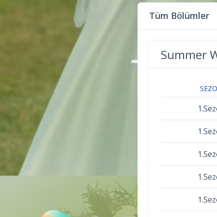
Tüm Bölümler
Summer W
SEZ
1.Se
1.Se
1.Se
1.Se
1.Se