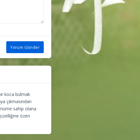
Yorum Gönder
 bir koca bulmak
taya çıkmasından
örünüme sahip olana
güzelliğine özen