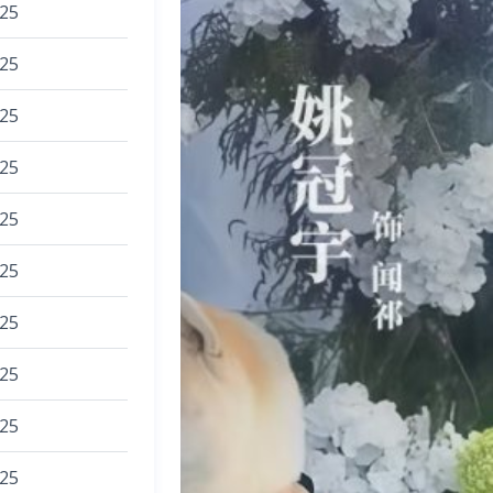
025
025
025
025
025
025
025
025
025
025