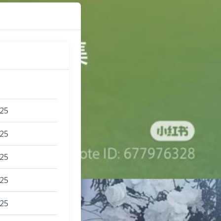
025
025
025
025
025