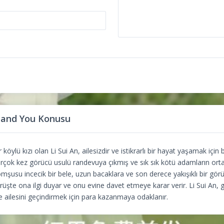
and You Konusu
öylü kızı olan Li Sui An, ailesizdir ve istikrarlı bir hayat yaşamak için
irçok kez görücü usulü randevuya çıkmış ve sık sık kötü adamların or
komşusu incecik bir bele, uzun bacaklara ve son derece yakışıklı bir g
görüşte ona ilgi duyar ve onu evine davet etmeye karar verir. Li Sui An, 
e ailesini geçindirmek için para kazanmaya odaklanır.