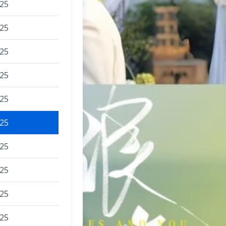
025
025
025
025
025
025
025
025
025
025