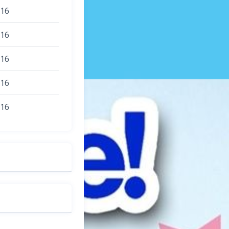
016
016
016
016
016