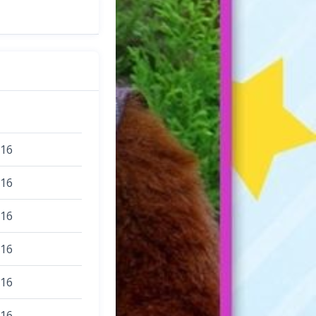
016
016
016
016
016
016