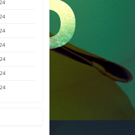
024
024
024
024
024
024
024