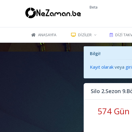
Beta
ANASAYFA
DIZILER
DIZI TAK
Bilgi!
Kayıt olarak
veya
gir
Silo 2.Sezon 9
574 Gün 