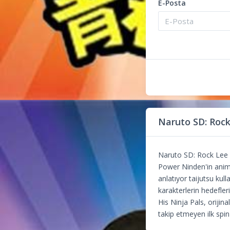
E-Posta
Naruto SD: Roc
Naruto SD: Rock Lee 
Power Ninden'in anime
anlatıyor taijutsu kul
karakterlerin hedefler
His Ninja Pals, oriji
takip etmeyen ilk spin