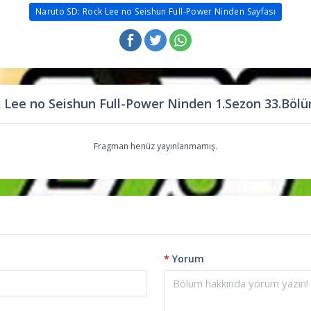
Naruto SD: Rock Lee no Seishun Full-Power Ninden Sayfası
 Lee no Seishun Full-Power Ninden 1.Sezon 33.Böl
Fragman henüz yayınlanmamış.
*
Yorum