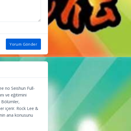
Yorum Gönder
e no Seishun Full-
ı ve eğitimini
. Bölümler,
er içerir. Rock Lee &
sinin ana konusunu