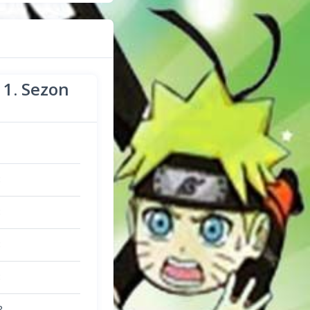
n
1. Sezon
3
3
3
3