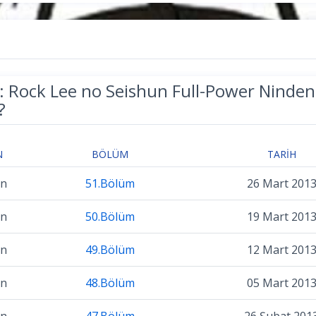
: Rock Lee no Seishun Full-Power Ninde
?
N
BÖLÜM
TARIH
on
51.Bölüm
26 Mart 201
on
50.Bölüm
19 Mart 201
on
49.Bölüm
12 Mart 201
on
48.Bölüm
05 Mart 201