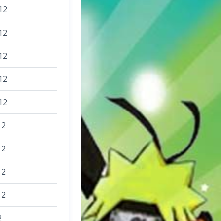
12
12
12
12
12
12
12
12
12
2