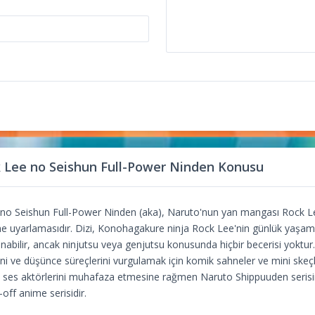
k Lee no Seishun Full-Power Ninden Konusu
no Seishun Full-Power Ninden (aka), Naruto'nun yan mangası Rock Le
 uyarlamasıdır. Dizi, Konohagakure ninja Rock Lee'nin günlük yaşamın
lanabilir, ancak ninjutsu veya genjutsu konusunda hiçbir becerisi yoktur
ini ve düşünce süreçlerini vurgulamak için komik sahneler ve mini skeçl
nal ses aktörlerini muhafaza etmesine rağmen Naruto Shippuuden seri
-off anime serisidir.