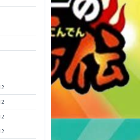
12
12
12
12