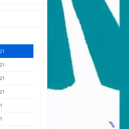
21
21
21
21
1
1