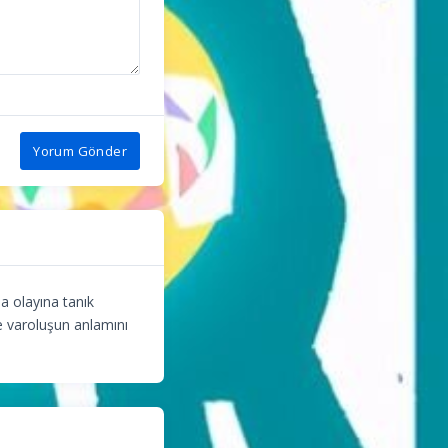
Yorum Gönder
ma olayına tanık
ve varoluşun anlamını