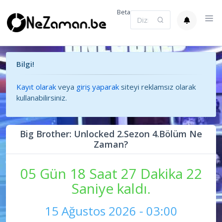
Beta
Bilgi!
Kayıt olarak
veya
giriş yaparak
siteyi reklamsız olarak
kullanabilirsiniz.
Big Brother: Unlocked 2.Sezon 4.Bölüm Ne
Zaman?
05 Gün 18 Saat 27 Dakika 22
Saniye kaldı.
15 Ağustos 2026 - 03:00