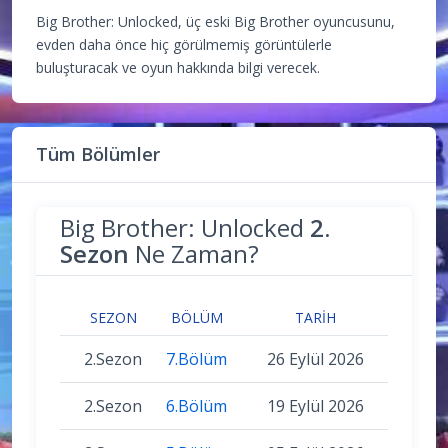
Big Brother: Unlocked, üç eski Big Brother oyuncusunu,
evden daha önce hiç görülmemiş görüntülerle
buluşturacak ve oyun hakkında bilgi verecek.
Tüm Bölümler
Big Brother: Unlocked
2.
Sezon
Ne Zaman?
SEZON
BÖLÜM
TARIH
2.Sezon
7.Bölüm
26 Eylül 2026
2.Sezon
6.Bölüm
19 Eylül 2026