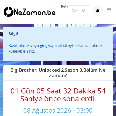
Beta
Bilgi!
Kayıt olarak
veya
giriş yaparak
siteyi reklamsız olarak
kullanabilirsiniz.
Big Brother: Unlocked 2.Sezon 3.Bölüm Ne
Zaman?
01 Gün 05 Saat 32 Dakika 54
Saniye önce sona erdi.
08 Ağustos 2026 - 03:00