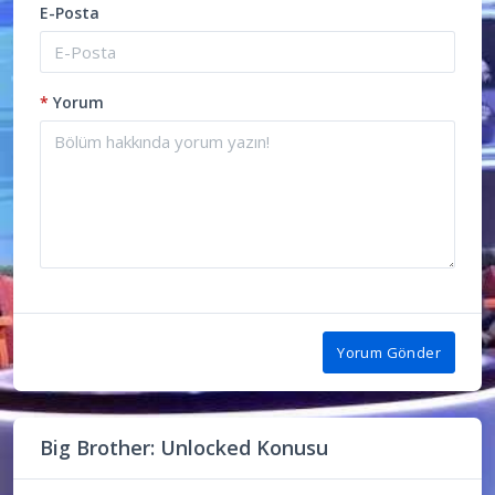
E-Posta
*
Yorum
Yorum Gönder
Big Brother: Unlocked Konusu