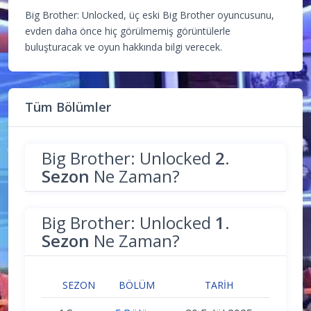
Big Brother: Unlocked, üç eski Big Brother oyuncusunu,
evden daha önce hiç görülmemiş görüntülerle
buluşturacak ve oyun hakkında bilgi verecek.
Tüm Bölümler
Big Brother: Unlocked
2.
Sezon
Ne Zaman?
Big Brother: Unlocked
1.
Sezon
Ne Zaman?
SEZON
BÖLÜM
TARIH