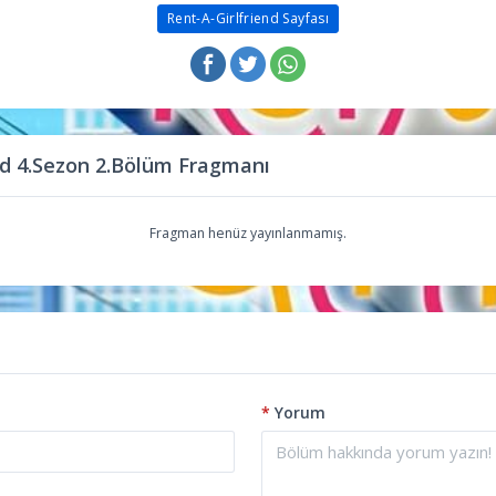
Rent-A-Girlfriend Sayfası
nd 4.Sezon 2.Bölüm Fragmanı
Fragman henüz yayınlanmamış.
*
Yorum