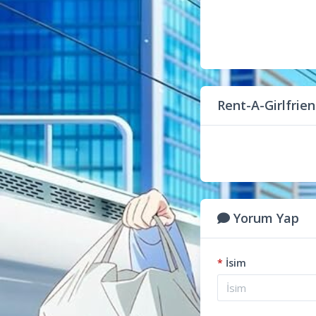
Rent-A-Girlfrie
Yorum Yap
*
İsim