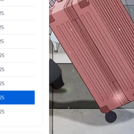
25
25
25
25
25
25
25
25