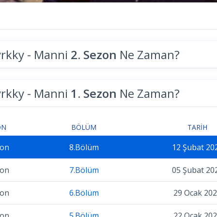
yrkky - Manni
2. Sezon
Ne Zaman?
yrkky - Manni
1. Sezon
Ne Zaman?
ON
BÖLÜM
TARIH
zon
8.Bölüm
12 Şubat 20
zon
7.Bölüm
05 Şubat 20
zon
6.Bölüm
29 Ocak 20
zon
5.Bölüm
22 Ocak 20