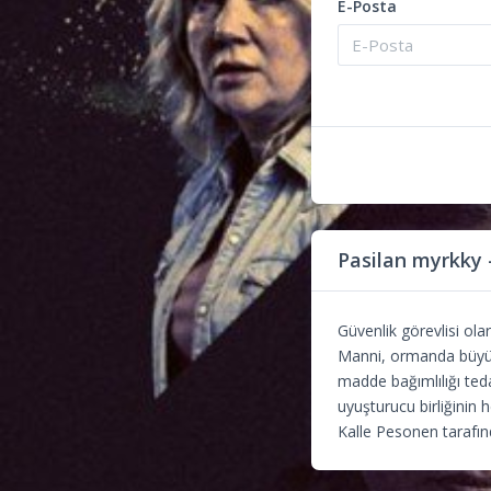
E-Posta
Pasilan myrkky
Güvenlik görevlisi ola
Manni, ormanda büyük 
madde bağımlılığı ted
uyuşturucu birliğinin 
Kalle Pesonen tarafınd