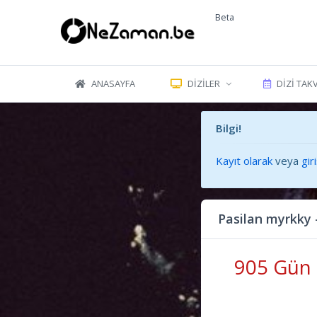
Beta
ANASAYFA
DIZILER
DIZI TAK
Bilgi!
Kayıt olarak
veya
gir
Pasilan myrkky
905 Gün 