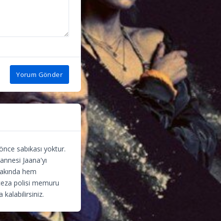
Yorum Gönder
 önce sabıkası yoktur.
annesi Jaana'yı
 yakında hem
 ceza polisi memuru
kalabilirsiniz.