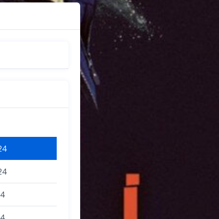
24
24
24
24