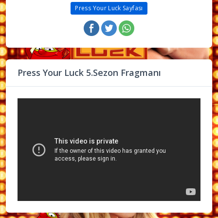
Press Your Luck Sayfası
Press Your Luck 5.Sezon Fragmanı