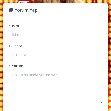
Yorum Yap
*
İsim
E-Posta
*
Yorum