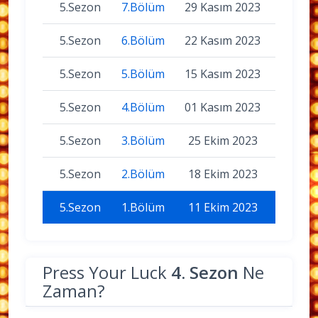
5.Sezon
7.Bölüm
29 Kasım 2023
5.Sezon
6.Bölüm
22 Kasım 2023
5.Sezon
5.Bölüm
15 Kasım 2023
5.Sezon
4.Bölüm
01 Kasım 2023
5.Sezon
3.Bölüm
25 Ekim 2023
5.Sezon
2.Bölüm
18 Ekim 2023
5.Sezon
1.Bölüm
11 Ekim 2023
Press Your Luck
4. Sezon
Ne
Zaman?