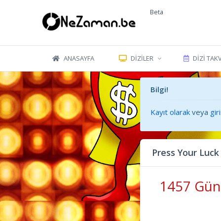
Beta
ANASAYFA
DIZILER
DIZI TAK
Bilgi!
Kayıt olarak
veya
gir
Press Your Luc
1457 Gün 