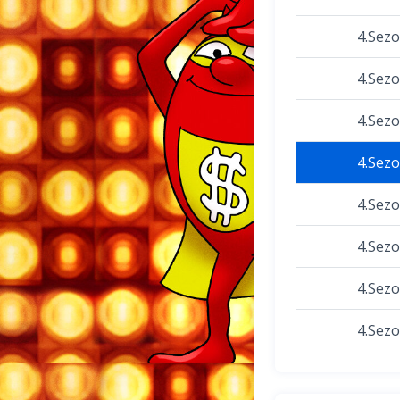
4.Sez
4.Sez
4.Sez
4.Sez
4.Sez
4.Sez
4.Sez
4.Sez