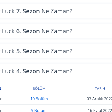
r Luck
7. Sezon
Ne Zaman?
r Luck
6. Sezon
Ne Zaman?
r Luck
5. Sezon
Ne Zaman?
r Luck
4. Sezon
Ne Zaman?
N
BÖLÜM
TARIH
on
10.Bölüm
07 Aralık 202
on
9.Bölüm
16 Eylül 2022