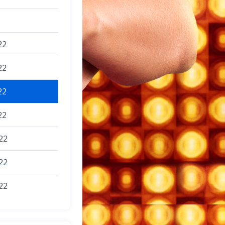
22
22
22
22
22
22
22