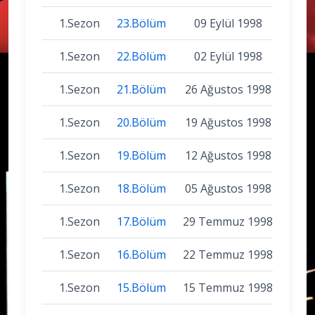
1.Sezon
23.Bölüm
09 Eylül 1998
1.Sezon
22.Bölüm
02 Eylül 1998
1.Sezon
21.Bölüm
26 Ağustos 1998
1.Sezon
20.Bölüm
19 Ağustos 1998
1.Sezon
19.Bölüm
12 Ağustos 1998
1.Sezon
18.Bölüm
05 Ağustos 1998
1.Sezon
17.Bölüm
29 Temmuz 1998
1.Sezon
16.Bölüm
22 Temmuz 1998
1.Sezon
15.Bölüm
15 Temmuz 1998