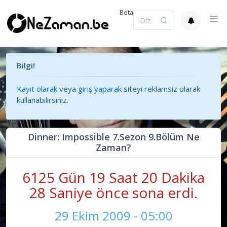
Beta
Bilgi!
Kayıt olarak
veya
giriş yaparak
siteyi reklamsız olarak
kullanabilirsiniz.
Dinner: Impossible 7.Sezon 9.Bölüm Ne
Zaman?
6125 Gün 19 Saat 20 Dakika
28 Saniye önce sona erdi.
29 Ekim 2009 - 05:00