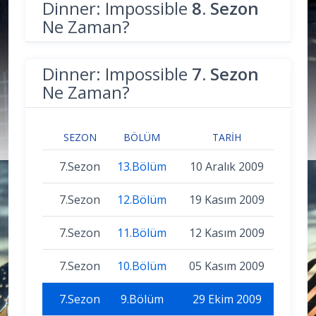
Dinner: Impossible
8. Sezon
Ne Zaman?
Dinner: Impossible
7. Sezon
Ne Zaman?
SEZON
BÖLÜM
TARIH
7.Sezon
13.Bölüm
10 Aralık 2009
7.Sezon
12.Bölüm
19 Kasım 2009
7.Sezon
11.Bölüm
12 Kasım 2009
7.Sezon
10.Bölüm
05 Kasım 2009
7.Sezon
9.Bölüm
29 Ekim 2009