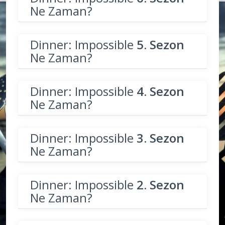
Ne Zaman?
Dinner: Impossible
5. Sezon
Ne Zaman?
Dinner: Impossible
4. Sezon
Ne Zaman?
Dinner: Impossible
3. Sezon
Ne Zaman?
Dinner: Impossible
2. Sezon
Ne Zaman?