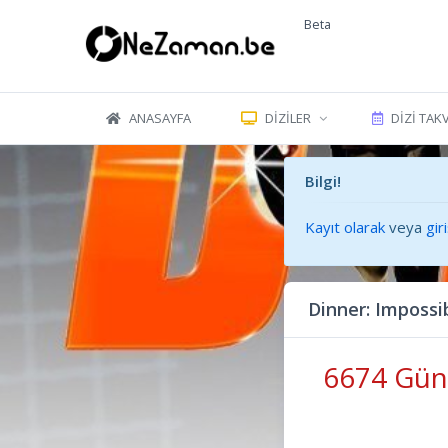
Beta
ANASAYFA
DIZILER
DIZI TAK
Bilgi!
Kayıt olarak
veya
gir
Dinner: Imposs
6674 Gün 