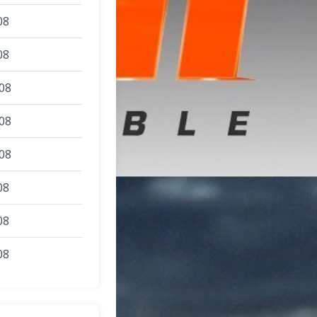
08
08
08
08
08
08
08
08