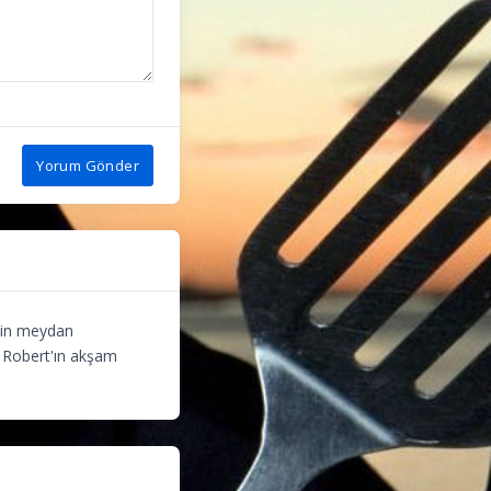
Yorum Gönder
için meydan
, Robert'ın akşam