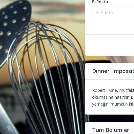
E-Posta
Dinner: Impossi
Robert Irvine, mutfa
okumasına hazırdır. Bu
yemeğini mümkün kılı
Tüm Bölümler