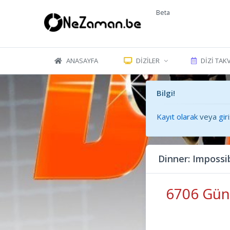
Beta
ANASAYFA
DIZILER
DIZI TAK
Bilgi!
Kayıt olarak
veya
gir
Dinner: Imposs
6706 Gün 