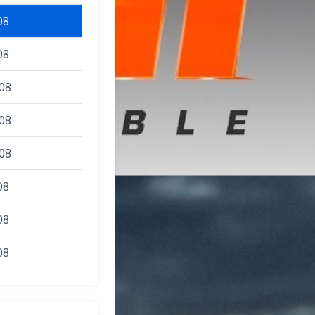
08
08
08
08
08
08
08
08