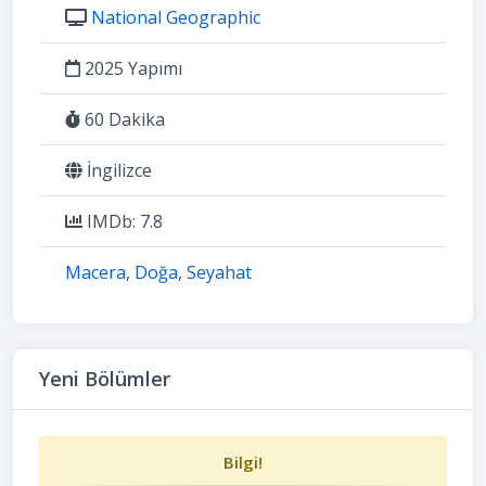
National Geographic
2025 Yapımı
60 Dakika
İngilizce
IMDb: 7.8
Macera
,
Doğa
,
Seyahat
Yeni Bölümler
Bilgi!