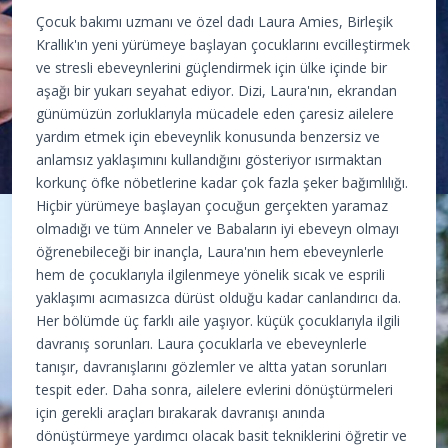
Çocuk bakımı uzmanı ve özel dadı Laura Amies, Birleşik
Krallık'ın yeni yürümeye başlayan çocuklarını evcilleştirmek
ve stresli ebeveynlerini güçlendirmek için ülke içinde bir
aşağı bir yukarı seyahat ediyor. Dizi, Laura'nın, ekrandan
günümüzün zorluklarıyla mücadele eden çaresiz ailelere
yardım etmek için ebeveynlik konusunda benzersiz ve
anlamsız yaklaşımını kullandığını gösteriyor ısırmaktan
korkunç öfke nöbetlerine kadar çok fazla şeker bağımlılığı.
Hiçbir yürümeye başlayan çocuğun gerçekten yaramaz
olmadığı ve tüm Anneler ve Babaların iyi ebeveyn olmayı
öğrenebileceği bir inançla, Laura'nın hem ebeveynlerle
hem de çocuklarıyla ilgilenmeye yönelik sıcak ve esprili
yaklaşımı acımasızca dürüst olduğu kadar canlandırıcı da.
Her bölümde üç farklı aile yaşıyor. küçük çocuklarıyla ilgili
davranış sorunları. Laura çocuklarla ve ebeveynlerle
tanışır, davranışlarını gözlemler ve altta yatan sorunları
tespit eder. Daha sonra, ailelere evlerini dönüştürmeleri
için gerekli araçları bırakarak davranışı anında
dönüştürmeye yardımcı olacak basit tekniklerini öğretir ve