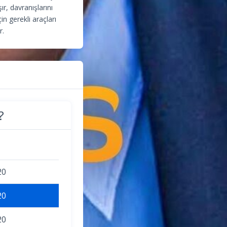
ır, davranışlarını
in gerekli araçları
r.
?
20
20
20