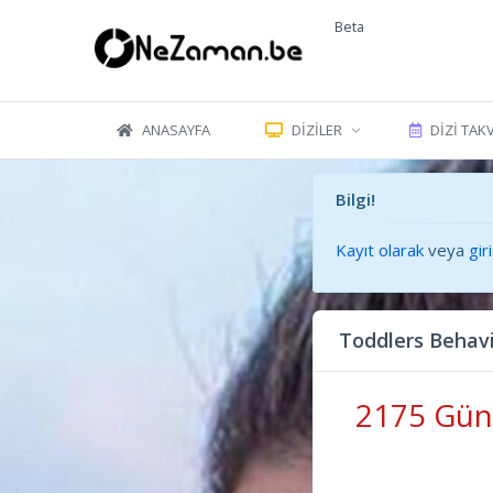
Beta
ANASAYFA
DIZILER
DIZI TAK
Bilgi!
Kayıt olarak
veya
gir
Toddlers Behav
2175 Gün 