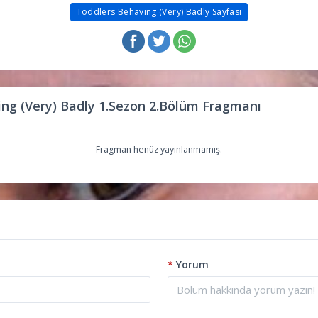
Toddlers Behaving (Very) Badly Sayfası
ng (Very) Badly 1.Sezon 2.Bölüm Fragmanı
Fragman henüz yayınlanmamış.
*
Yorum