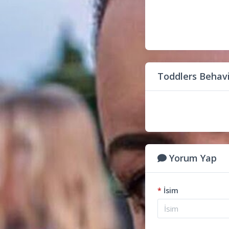
Toddlers Behavi
Yorum Yap
*
İsim