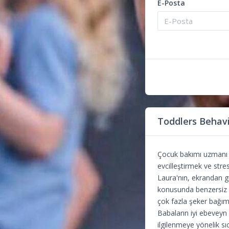
E-Posta
Toddlers Behavi
Çocuk bakımı uzmanı v
evcilleştirmek ve stres
Laura'nın, ekrandan g
konusunda benzersiz v
çok fazla şeker bağım
Babaların iyi ebeveyn
ilgilenmeye yönelik sı