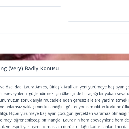
ng (Very) Badly Konusu
e özel dadı Laura Amies, Birleşik Krallık'ın yeni yürümeye başlayan ço
li ebeveynlerini güçlendirmek için ülke içinde bir aşağı bir yukarı seyaha
ünümüzün zorluklarıyla mücadele eden çaresiz ailelere yardım etmek i
e anlamsız yaklaşımını kullandığını gösteriyor ısırmaktan korkunç öfk
lılığı. Hiçbir yürümeye başlayan çocuğun gerçekten yaramaz olmadığı
 olmayı öğrenebileceği bir inançla, Laura'nın hem ebeveynlerle hem de
cak ve esprili yaklaşımı acımasızca dürüst olduğu kadar canlandırıcı da