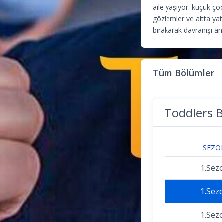
aile yaşıyor. küçük çoc
gözlemler ve altta yat
bırakarak davranışı an
Tüm Bölümler
Toddlers B
SEZO
1.Sez
1.Sez
1.Sez