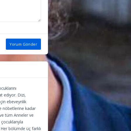
Yorum Gönder
cuklarını
t ediyor. Dizi,
çin ebeveynlik
e nöbetlerine kadar
 ve tüm Anneler ve
 çocuklarıyla
. Her bölümde üç farklı