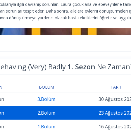
uklarıyla ilgili davranış sorunları. Laura çocuklarla ve ebeveynlerle tanış
an sorunları tespit eder. Daha sonra, ailelere evlerini dönüştürmeleri iç
ında dönüştürmeye yardımcı olacak basit tekniklerini öğretir ve uygula
ehaving (Very) Badly
1. Sezon
Ne Zaman
N
BÖLÜM
TARIH
on
3.Bölüm
30 Ağustos 20
on
2.Bölüm
23 Ağustos 20
on
1.Bölüm
16 Ağustos 20