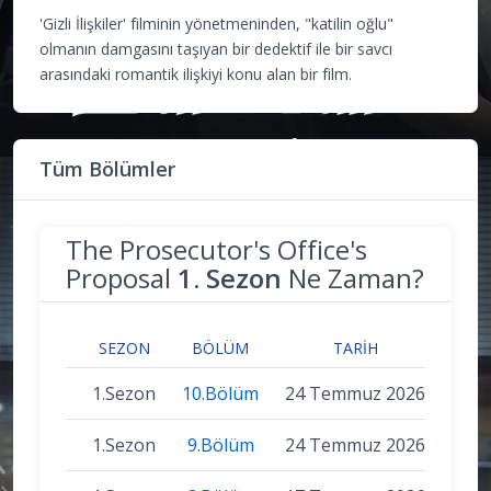
'Gizli İlişkiler' filminin yönetmeninden, "katilin oğlu"
olmanın damgasını taşıyan bir dedektif ile bir savcı
arasındaki romantik ilişkiyi konu alan bir film.
Tüm Bölümler
The Prosecutor's Office's
Proposal
1. Sezon
Ne Zaman?
SEZON
BÖLÜM
TARIH
1.Sezon
10.Bölüm
24 Temmuz 2026
1.Sezon
9.Bölüm
24 Temmuz 2026