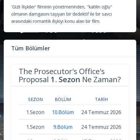
'Gizli İlişkiler' filminin yönetmeninden, "katilin oğlu"
olmanın damgasını taşıyan bir dedektif ile bir savcı
arasındaki romantik ilişkiyi konu alan bir film.
Tüm Bölümler
The Prosecutor's Office's
Proposal
1. Sezon
Ne Zaman?
SEZON
BÖLÜM
TARIH
1.Sezon
10.Bölüm
24 Temmuz 2026
1.Sezon
9.Bölüm
24 Temmuz 2026