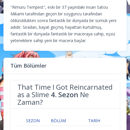
"Rimuru Tempest", eski bir 37 yaşındaki insan Satou
Mikami tarafından geçen bir soyguncu tarafından
öldürüldükten sonra fantastik bir dünyada bir sümük yeni
adıdır. Sıradan, bayat geçmiş hayattan kurtulmuş,
fantastik bir dünyada fantastik bir maceraya sahip, eşsiz
yeteneklere sahip yeni bir macera başlar.
Tüm Bölümler
That Time I Got Reincarnated
as a Slime
4. Sezon
Ne
Zaman?
SEZON
BÖLÜM
TARIH