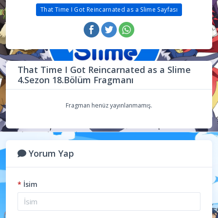
That Time I Got Reincarnated as a Slime Sayfası
That Time I Got Reincarnated as a Slime
4.Sezon 18.Bölüm Fragmanı
Fragman henüz yayınlanmamış.
Yorum Yap
*
İsim