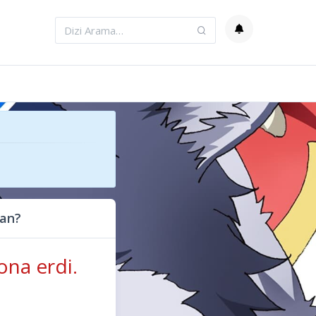
man?
ona erdi.