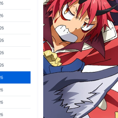
26
26
26
26
26
26
26
26
26
26