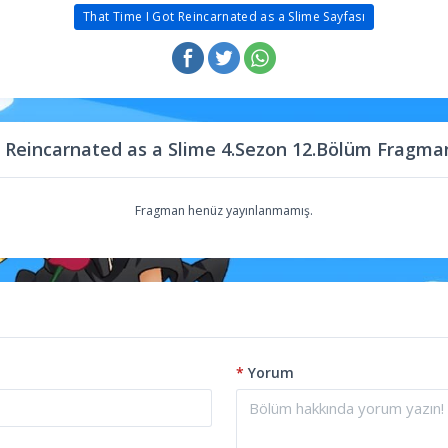
That Time I Got Reincarnated as a Slime Sayfası
 Reincarnated as a Slime 4.Sezon 12.Bölüm Fragma
Fragman henüz yayınlanmamış.
*
Yorum