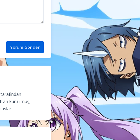
Yorum Gönder
 tarafından
attan kurtulmuş,
başlar.