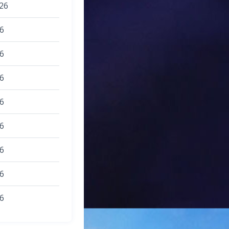
26
6
6
6
6
6
6
6
6