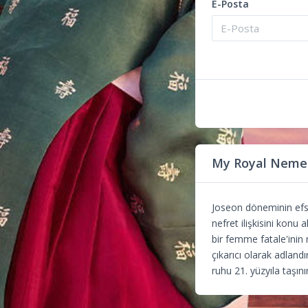
E-Posta
My Royal Neme
Joseon döneminin efsa
nefret ilişkisini konu
bir femme fatale'inin 
çıkarıcı olarak adland
ruhu 21. yüzyıla taşın