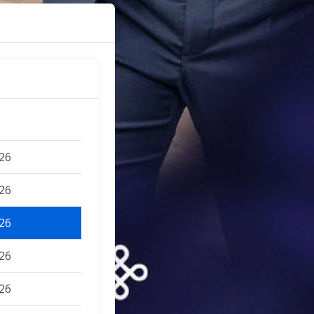
26
26
26
26
26