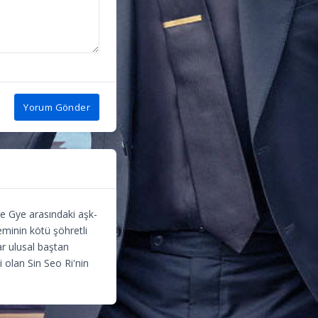
Yorum Gönder
e Gye arasındaki aşk-
eminin kötü şöhretli
ar ulusal baştan
i olan Sin Seo Ri'nin