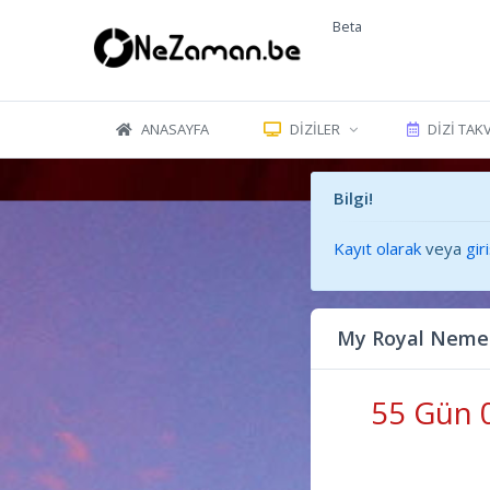
Beta
ANASAYFA
DIZILER
DIZI TAK
Bilgi!
Kayıt olarak
veya
gir
My Royal Nemes
55 Gün 0