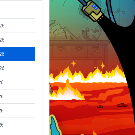
26
26
26
26
26
26
26
26