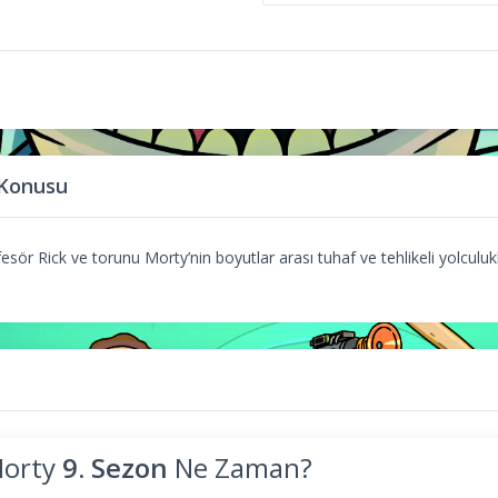
 Konusu
fesör Rick ve torunu Morty’nin boyutlar arası tuhaf ve tehlikeli yolculukl
Morty
9. Sezon
Ne Zaman?