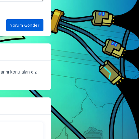
Yorum Gönder
arını konu alan dizi,