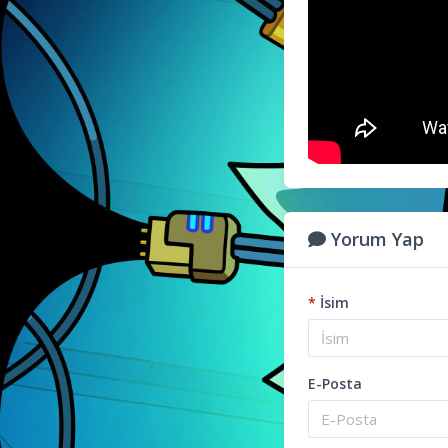
Yorum Yap
*
İsim
E-Posta