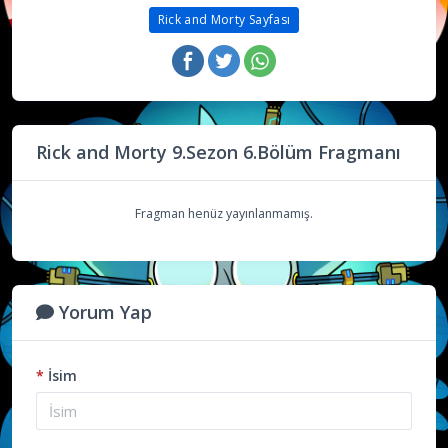
Rick and Morty Sayfası
Rick and Morty 9.Sezon 6.Bölüm Fragmanı
Fragman henüz yayınlanmamış.
Yorum Yap
*
İsim