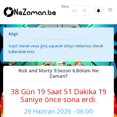
Beta
Bilgi!
Kayıt olarak
veya
giriş yaparak
siteyi reklamsız olarak
kullanabilirsiniz.
Rick and Morty 9.Sezon 6.Bölüm Ne
Zaman?
38 Gün 19 Saat 51 Dakika 19
Saniye önce sona erdi.
29 Haziran 2026 - 06:00