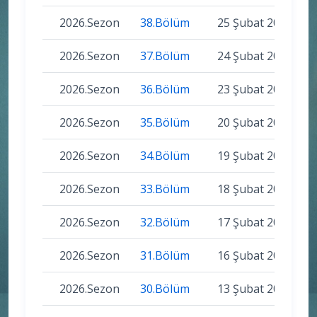
2026.Sezon
38.Bölüm
25 Şubat 2026
2026.Sezon
37.Bölüm
24 Şubat 2026
2026.Sezon
36.Bölüm
23 Şubat 2026
2026.Sezon
35.Bölüm
20 Şubat 2026
2026.Sezon
34.Bölüm
19 Şubat 2026
2026.Sezon
33.Bölüm
18 Şubat 2026
2026.Sezon
32.Bölüm
17 Şubat 2026
2026.Sezon
31.Bölüm
16 Şubat 2026
2026.Sezon
30.Bölüm
13 Şubat 2026