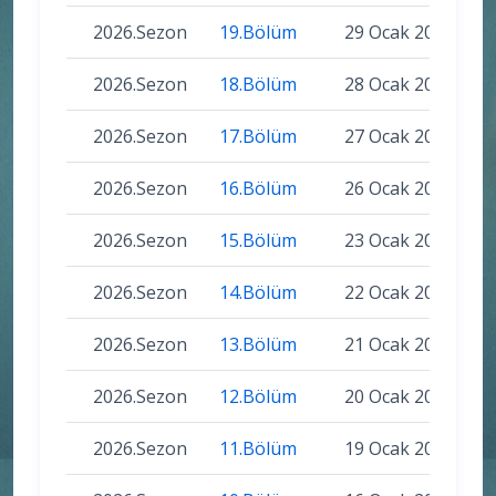
2026.Sezon
19.Bölüm
29 Ocak 2026
2026.Sezon
18.Bölüm
28 Ocak 2026
2026.Sezon
17.Bölüm
27 Ocak 2026
2026.Sezon
16.Bölüm
26 Ocak 2026
2026.Sezon
15.Bölüm
23 Ocak 2026
2026.Sezon
14.Bölüm
22 Ocak 2026
2026.Sezon
13.Bölüm
21 Ocak 2026
2026.Sezon
12.Bölüm
20 Ocak 2026
2026.Sezon
11.Bölüm
19 Ocak 2026