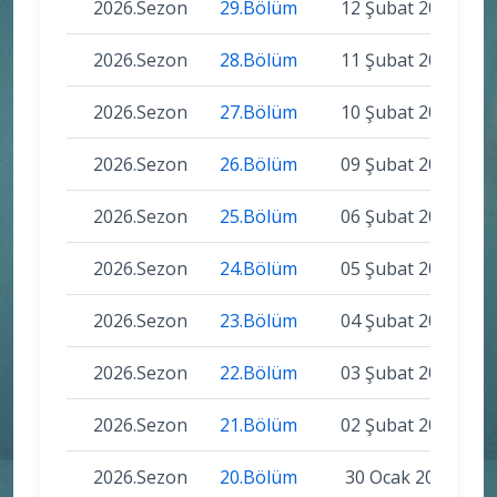
2026.Sezon
29.Bölüm
12 Şubat 2026
2026.Sezon
28.Bölüm
11 Şubat 2026
2026.Sezon
27.Bölüm
10 Şubat 2026
2026.Sezon
26.Bölüm
09 Şubat 2026
2026.Sezon
25.Bölüm
06 Şubat 2026
2026.Sezon
24.Bölüm
05 Şubat 2026
2026.Sezon
23.Bölüm
04 Şubat 2026
2026.Sezon
22.Bölüm
03 Şubat 2026
2026.Sezon
21.Bölüm
02 Şubat 2026
2026.Sezon
20.Bölüm
30 Ocak 2026