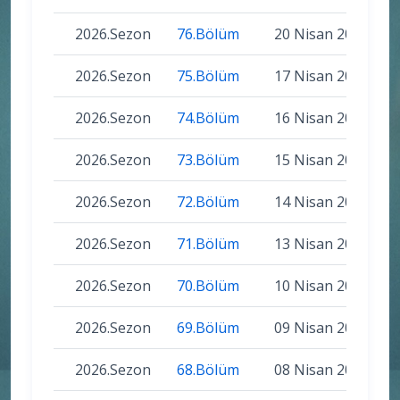
2026.Sezon
76.Bölüm
20 Nisan 2026
2026.Sezon
75.Bölüm
17 Nisan 2026
2026.Sezon
74.Bölüm
16 Nisan 2026
2026.Sezon
73.Bölüm
15 Nisan 2026
2026.Sezon
72.Bölüm
14 Nisan 2026
2026.Sezon
71.Bölüm
13 Nisan 2026
2026.Sezon
70.Bölüm
10 Nisan 2026
2026.Sezon
69.Bölüm
09 Nisan 2026
2026.Sezon
68.Bölüm
08 Nisan 2026