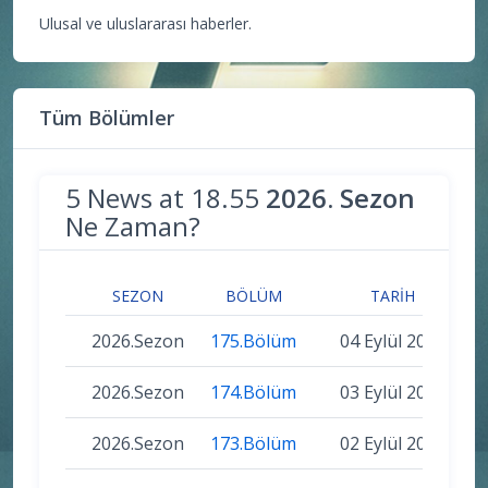
Ulusal ve uluslararası haberler.
Tüm Bölümler
5 News at 18.55
2026. Sezon
Ne Zaman?
SEZON
BÖLÜM
TARIH
2026.Sezon
175.Bölüm
04 Eylül 2026
2026.Sezon
174.Bölüm
03 Eylül 2026
2026.Sezon
173.Bölüm
02 Eylül 2026