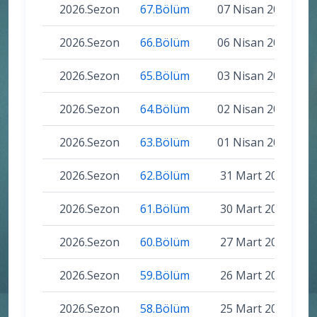
2026.Sezon
67.Bölüm
07 Nisan 2026
2026.Sezon
66.Bölüm
06 Nisan 2026
2026.Sezon
65.Bölüm
03 Nisan 2026
2026.Sezon
64.Bölüm
02 Nisan 2026
2026.Sezon
63.Bölüm
01 Nisan 2026
2026.Sezon
62.Bölüm
31 Mart 2026
2026.Sezon
61.Bölüm
30 Mart 2026
2026.Sezon
60.Bölüm
27 Mart 2026
2026.Sezon
59.Bölüm
26 Mart 2026
2026.Sezon
58.Bölüm
25 Mart 2026