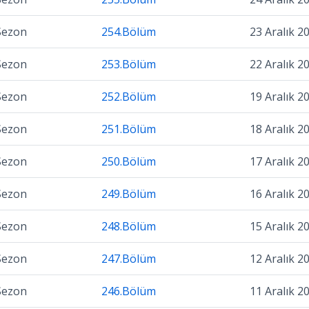
Sezon
254.Bölüm
23 Aralık 2
Sezon
253.Bölüm
22 Aralık 2
Sezon
252.Bölüm
19 Aralık 2
Sezon
251.Bölüm
18 Aralık 2
Sezon
250.Bölüm
17 Aralık 2
Sezon
249.Bölüm
16 Aralık 2
Sezon
248.Bölüm
15 Aralık 2
Sezon
247.Bölüm
12 Aralık 2
Sezon
246.Bölüm
11 Aralık 2