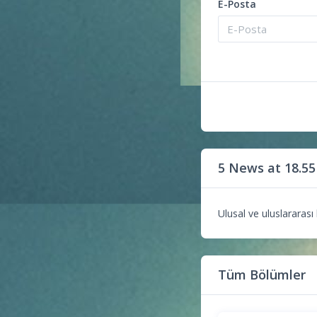
E-Posta
5 News at 18.5
Ulusal ve uluslararası
Tüm Bölümler