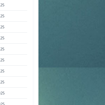
025
025
025
025
025
025
025
025
025
025