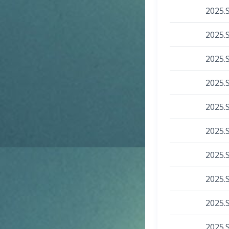
2025.
2025.
2025.
2025.
2025.
2025.
2025.
2025.
2025.
2025.