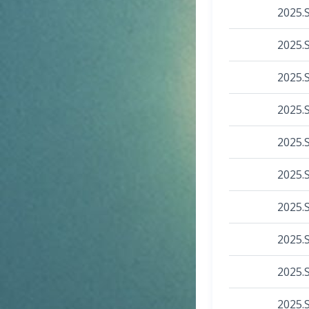
2025.
2025.
2025.
2025.
2025.
2025.
2025.
2025.
2025.
2025.