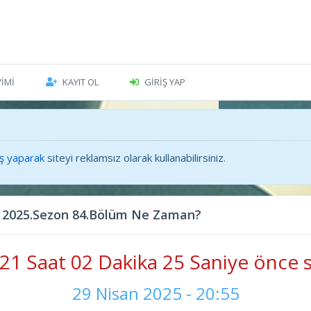
VIMI
KAYIT OL
GIRIŞ YAP
iş yaparak
siteyi reklamsız olarak kullanabilirsiniz.
5 2025.Sezon 84.Bölüm Ne Zaman?
21 Saat 02 Dakika 26 Saniye önce s
29 Nisan 2025 - 20:55