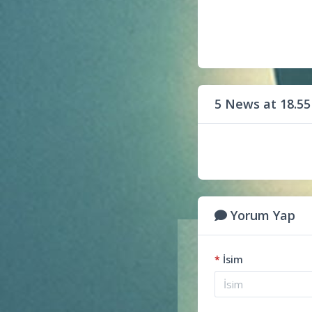
5 News at 18.5
Yorum Yap
*
İsim