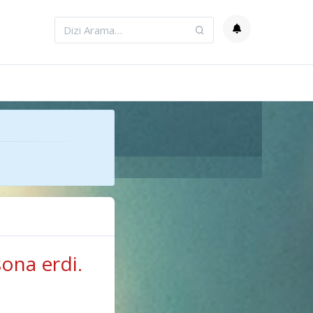
ona erdi.