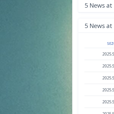
5 News at
5 News at
SE
2025.
2025.
2025.
2025.
2025.
2025.