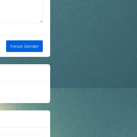
Yorum Gönder