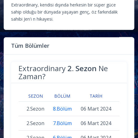
Extraordinary, kendisi dışında herkesin bir süper güce
sahip olduğu bir dünyada yaşayan genç, öz farkındalık
sahibi Jen'i n hikayesi.
Tüm Bölümler
Extraordinary
2. Sezon
Ne
Zaman?
SEZON
BÖLÜM
TARIH
2.Sezon
8.Bölüm
06 Mart 2024
2.Sezon
7.Bölüm
06 Mart 2024
2.Sezon
6.Bölüm
06 Mart 2024