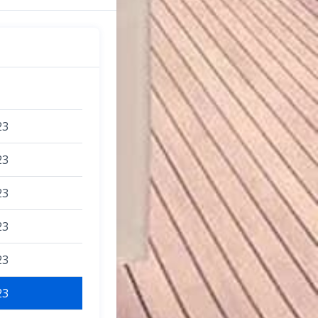
23
23
23
23
23
23