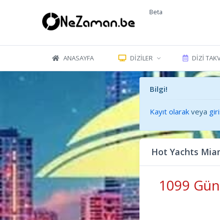
Beta
ANASAYFA
DIZILER
DIZI TAK
Bilgi!
Kayıt olarak
veya
gir
Hot Yachts Mia
1099 Gün 