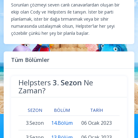
Sorunları çözmeyi seven canlı canavarlardan oluşan bir
ekip olan Cody ve Helpsters ile tanışın. İster bir parti
planlamak, ister bir dağa tırmanmak veya bir sihir
numarasında ustalaşmak olsun, Helpster'lar her şeyi
çözebilir çünkü her şey bir planla başlar.
Tüm Bölümler
Helpsters
3. Sezon
Ne
Zaman?
SEZON
BÖLÜM
TARIH
3.Sezon
14.Bölüm
06 Ocak 2023
3.Sezon
13.Bölüm
06 Ocak 2023