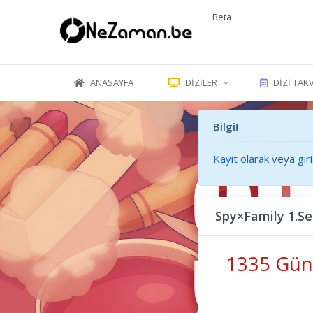
Beta
ANASAYFA
DIZILER
DIZI TAK
Bilgi!
Kayıt olarak
veya
gir
Spy×Family 1.S
1335 Gün 