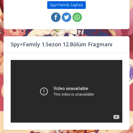
Spy×Family Sayfası
Spy×Family 1.Sezon 12.Bölüm Fragmanı