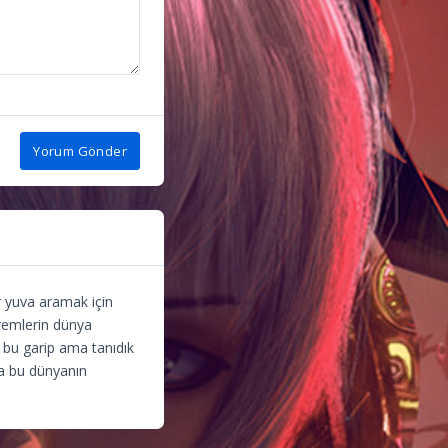
Yorum Gönder
r yuva aramak için
premlerin dünya
k bu garip ama tanıdık
la bu dünyanın