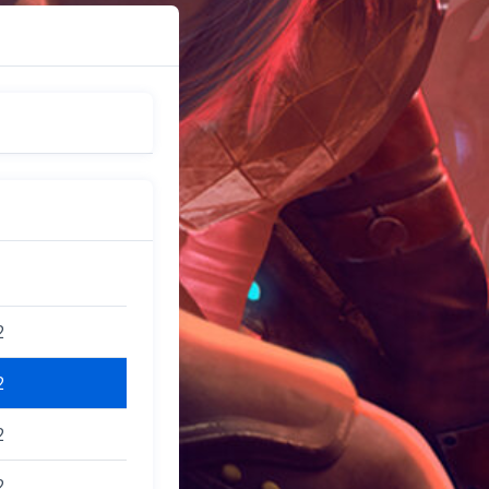
2
2
2
2