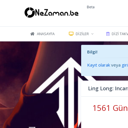
Beta
ANASAYFA
DIZILER
DIZI TAK
Bilgi!
Kayıt olarak
veya
gir
Ling Long: Inca
1561 Gün 