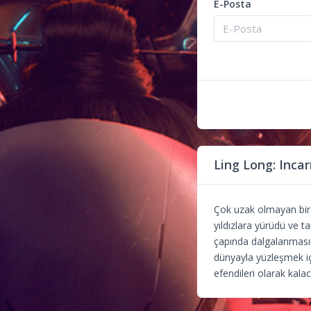
E-Posta
Ling Long: Inca
Çok uzak olmayan bir 
yıldızlara yürüdü ve 
çapında dalgalanmasına
dünyayla yüzleşmek içi
efendileri olarak kala