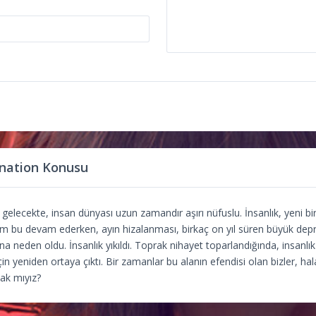
rnation Konusu
gelecekte, insan dünyası uzun zamandır aşırı nüfuslu. İnsanlık, yeni bi
tam bu devam ederken, ayın hizalanması, birkaç on yıl süren büyük de
 neden oldu. İnsanlık yıkıldı. Toprak nihayet toparlandığında, insanlı
n yeniden ortaya çıktı. Bir zamanlar bu alanın efendisi olan bizler, ha
cak mıyız?