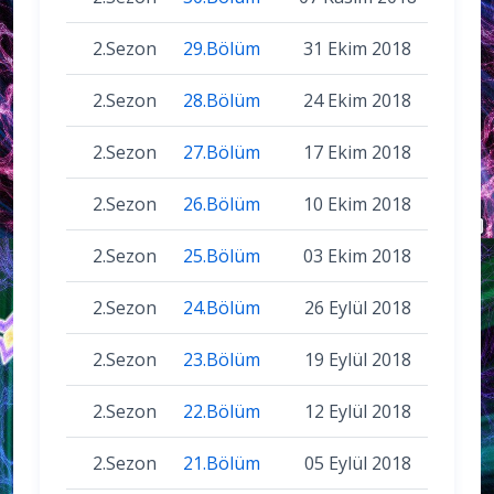
2.Sezon
29.Bölüm
31 Ekim 2018
2.Sezon
28.Bölüm
24 Ekim 2018
2.Sezon
27.Bölüm
17 Ekim 2018
2.Sezon
26.Bölüm
10 Ekim 2018
2.Sezon
25.Bölüm
03 Ekim 2018
2.Sezon
24.Bölüm
26 Eylül 2018
2.Sezon
23.Bölüm
19 Eylül 2018
2.Sezon
22.Bölüm
12 Eylül 2018
2.Sezon
21.Bölüm
05 Eylül 2018