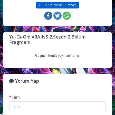
Yu-Gi-Oh! VRAINS Sayfası
Yu-Gi-Oh! VRAINS 2.Sezon 2.Bölüm
Fragmanı
Fragman henüz yayınlanmamış.
Yorum Yap
*
İsim