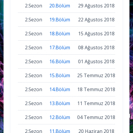
2.Sezon
20.Bölüm
29 Ağustos 2018
2.Sezon
19.Bölüm
22 Ağustos 2018
2.Sezon
18.Bölüm
15 Ağustos 2018
2.Sezon
17.Bölüm
08 Ağustos 2018
2.Sezon
16.Bölüm
01 Ağustos 2018
2.Sezon
15.Bölüm
25 Temmuz 2018
2.Sezon
14.Bölüm
18 Temmuz 2018
2.Sezon
13.Bölüm
11 Temmuz 2018
2.Sezon
12.Bölüm
04 Temmuz 2018
2.Sezon
11.Bölüm
20 Haziran 2018