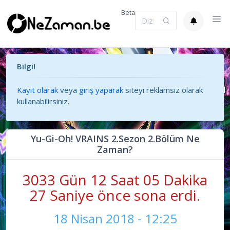
Beta
Bilgi!
Kayıt olarak
veya
giriş yaparak
siteyi reklamsız olarak
kullanabilirsiniz.
Yu-Gi-Oh! VRAINS 2.Sezon 2.Bölüm Ne
Zaman?
3033 Gün 12 Saat 05 Dakika
28 Saniye önce sona erdi.
18 Nisan 2018 - 12:25