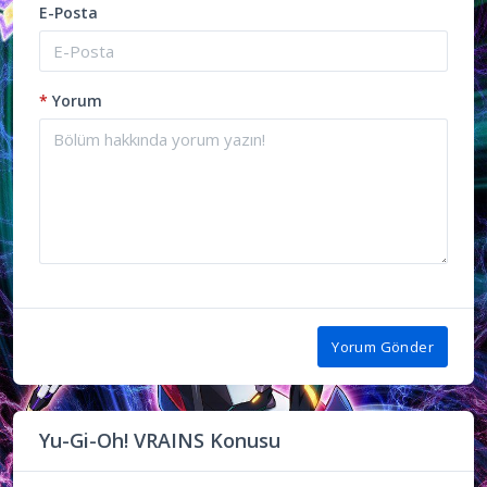
E-Posta
*
Yorum
Yorum Gönder
Yu-Gi-Oh! VRAINS Konusu