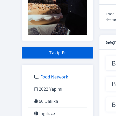
Food N
destan
Geçm
Takip Et
B
Food Network
B
2022 Yapımı
60 Dakika
B
İngilizce