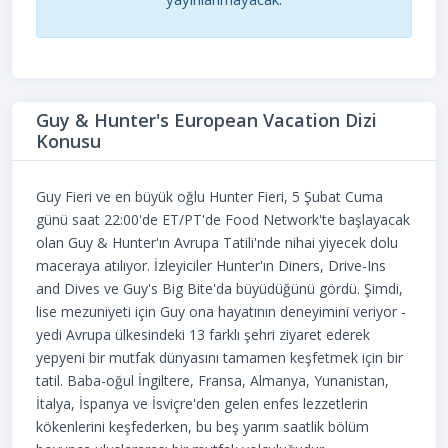
Guy & Hunter's European Vacation Dizi
Konusu
Guy Fieri ve en büyük oğlu Hunter Fieri, 5 Şubat Cuma
günü saat 22:00'de ET/PT'de Food Network'te başlayacak
olan Guy & Hunter'ın Avrupa Tatili'nde nihai yiyecek dolu
maceraya atılıyor. İzleyiciler Hunter'ın Diners, Drive-Ins
and Dives ve Guy's Big Bite'da büyüdüğünü gördü. Şimdi,
lise mezuniyeti için Guy ona hayatının deneyimini veriyor -
yedi Avrupa ülkesindeki 13 farklı şehri ziyaret ederek
yepyeni bir mutfak dünyasını tamamen keşfetmek için bir
tatil. Baba-oğul İngiltere, Fransa, Almanya, Yunanistan,
İtalya, İspanya ve İsviçre'den gelen enfes lezzetlerin
kökenlerini keşfederken, bu beş yarım saatlik bölüm