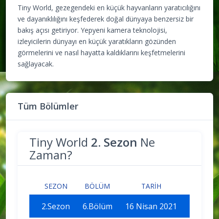
Tiny World, gezegendeki en küçük hayvanların yaratıcılığını
ve dayanıklılığını keşfederek doğal dünyaya benzersiz bir
bakış açısı getiriyor. Yepyeni kamera teknolojisi,
izleyicilerin dünyayı en küçük yaratıkların gözünden
görmelerini ve nasıl hayatta kaldıklarını keşfetmelerini
sağlayacak.
Tüm Bölümler
Tiny World
2. Sezon
Ne
Zaman?
SEZON
BÖLÜM
TARIH
2.Sezon
6.Bölüm
16 Nisan 2021