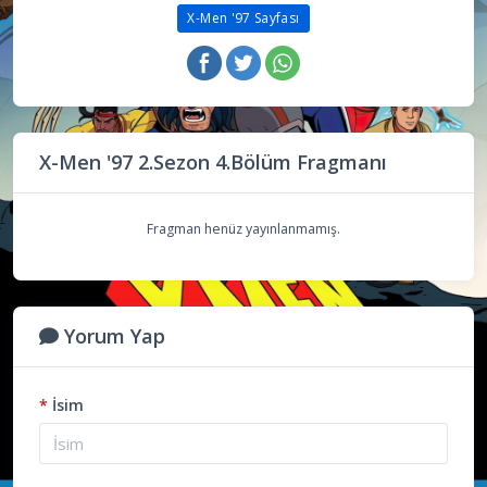
X-Men '97 Sayfası
X-Men '97 2.Sezon 4.Bölüm Fragmanı
Fragman henüz yayınlanmamış.
Yorum Yap
*
İsim