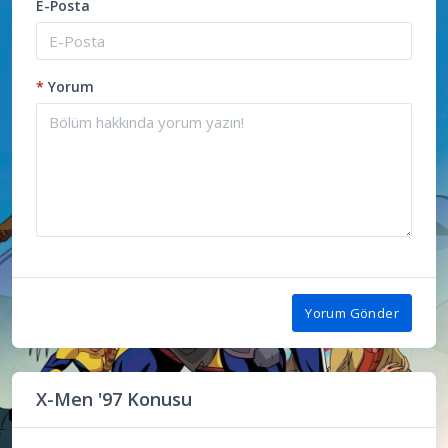
E-Posta
*
Yorum
Yorum Gönder
X-Men '97 Konusu