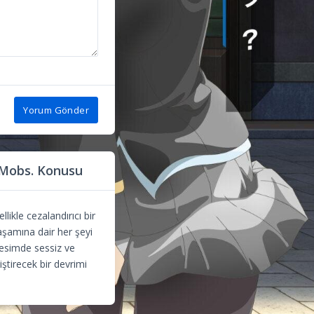
Yorum Gönder
 Mobs. Konusu
ikle cezalandırıcı bir
aşamına dair her şeyi
kesimde sessiz ve
ştirecek bir devrimi