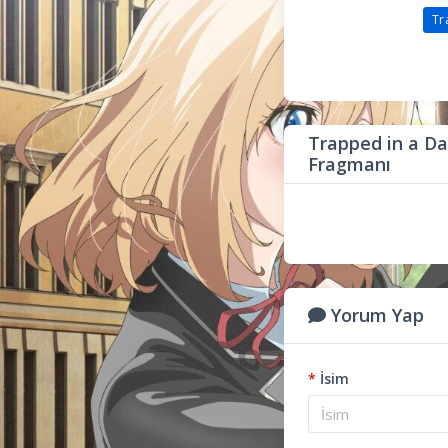
Tr
Trapped in a Da
Fragmanı
Yorum Yap
*
İsim