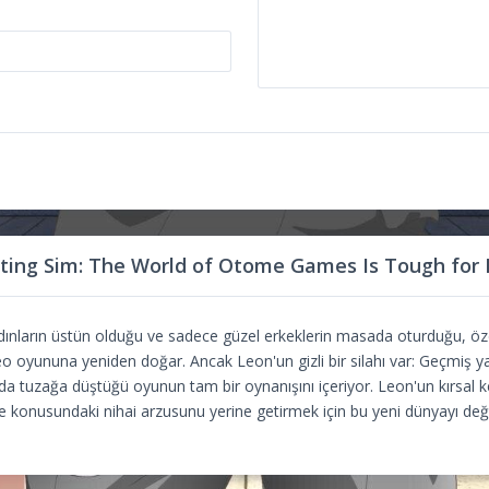
ating Sim: The World of Otome Games Is Tough for
dınların üstün olduğu ve sadece güzel erkeklerin masada oturduğu, özell
eo oyununa yeniden doğar. Ancak Leon'un gizli bir silahı var: Geçmiş y
anda tuzağa düştüğü oyunun tam bir oynanışını içeriyor. Leon'un kırsal 
 konusundaki nihai arzusunu yerine getirmek için bu yeni dünyayı deği