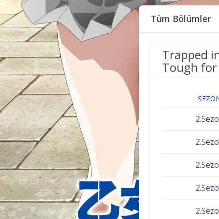
Tüm Bölümler
Trapped i
Tough for
SEZO
2.Sez
2.Sez
2.Sez
2.Sez
2.Sez