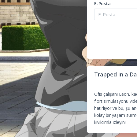
E-Posta
Trapped in a D
Ofis çalışanı Leon, ka
flört simülasyonu vid
hatırlıyor ve bu, şu 
kolay bir yaşam sürme
kıvılcımla izleyin!