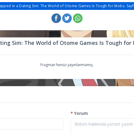
apped in a Dating Sim: The World of Otome Games Is Tough for Mobs. Sayf
ting Sim: The World of Otome Games Is Tough for 
Fragman henüz yayınlanmamış.
*
Yorum