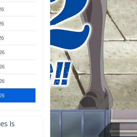
26
26
26
26
26
26
26
es Is