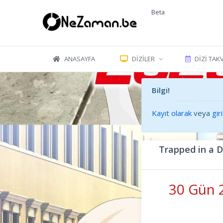
Beta
ANASAYFA
DIZILER
DIZI TAK
Bilgi!
Kayıt olarak
veya
gir
Trapped in a 
30 Gün 2