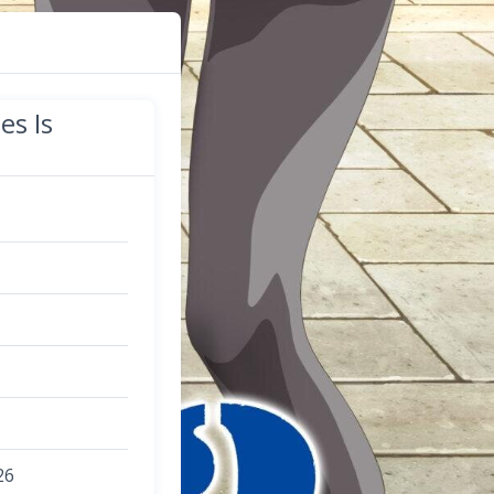
es Is
26