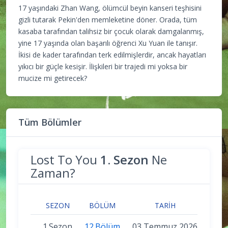
17 yaşındaki Zhan Wang, ölümcül beyin kanseri teşhisini
gizli tutarak Pekin'den memleketine döner. Orada, tüm
kasaba tarafından talihsiz bir çocuk olarak damgalanmış,
yine 17 yaşında olan başarılı öğrenci Xu Yuan ile tanışır.
İkisi de kader tarafından terk edilmişlerdir, ancak hayatları
yıkıcı bir güçle kesişir. İlişkileri bir trajedi mi yoksa bir
mucize mi getirecek?
Tüm Bölümler
Lost To You
1. Sezon
Ne
Zaman?
SEZON
BÖLÜM
TARIH
1.Sezon
12.Bölüm
03 Temmuz 2026