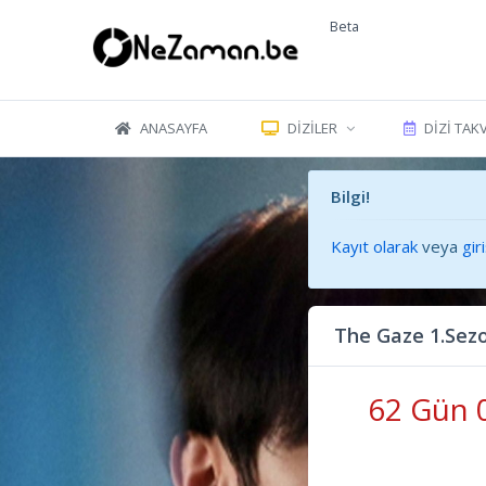
Beta
ANASAYFA
DIZILER
DIZI TAK
Bilgi!
Kayıt olarak
veya
gir
The Gaze 1.Sez
62 Gün 0