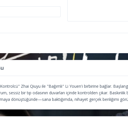
su
ontrolcü" Zhai Qiuyu ile "Bağımlı" Li Youen'i birbirine bağlar. Başlangıç
m, sessiz bir tıp odasının duvarları içinde kontrolden çıkar. Baskınlık 
umaya dönüştüğünde—sana baktığımda, nihayet gerçek benliğimi gör