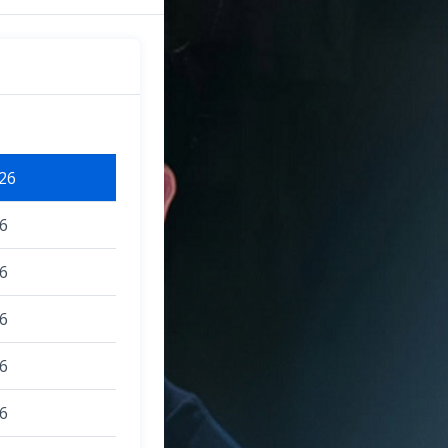
26
6
6
6
6
6