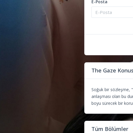
E-Posta
The Gaze Konu
Soğuk bir sözleşme, "K
anlaşması olan bu duru
boyu sürecek bir kor
Tüm Bölümler