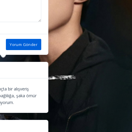
Yorum Gönder
ta bir alışveriş
bağlılığa, şaka ömür
üyorum.